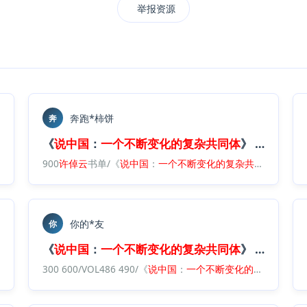
举报资源
奔跑*柿饼
奔
许
倬
云
.
epub
《
说
中国
：
一个
不断
变化
的
复杂
共同体
》
许
倬
云
.
e
共同体
》
900
许
倬
许
云
倬
/《
云
说
书单/《
中国
：
说
一个
中国
不断
：
一个
变化
不断
的
复杂
变化
共同体
的
复杂
》
共同体
许
倬
云
》
.
epub
许
倬
你的*友
你
许
倬
云
.
epub
《
说
中国
：
一个
不断
变化
的
复杂
共同体
》
许
倬
云
.
e
共同体
》
许
300 600/VOL486 490/《
倬
云
/《
说
中国
：
一个
不断
说
变化
中国
的
：
复杂
一个
共同体
不断
变化
》
许
的
倬
复杂
云
.
共同体
epub