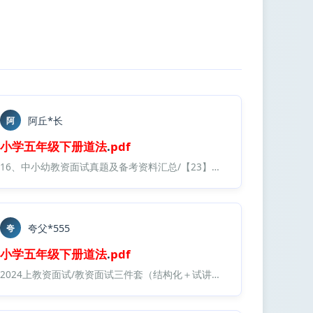
阿丘*长
阿
小学
五年级
下册
道法
.
pdf
小学
/道德与法治/
16、中小幼教资面试真题及备考资料汇总/【23】大圣中小幼面试资料包/
小学
道德与
夸父*555
夸
小学
五年级
下册
道法
.
pdf
小学
小学
/道德与法治/
/道德与法治/
小学
2024上教资面试/教资面试三件套（结构化＋试讲＋答辩）/学科资料合集/大S中小幼面试资料包/
小学
道德与法治电子课本
道德与法治电子