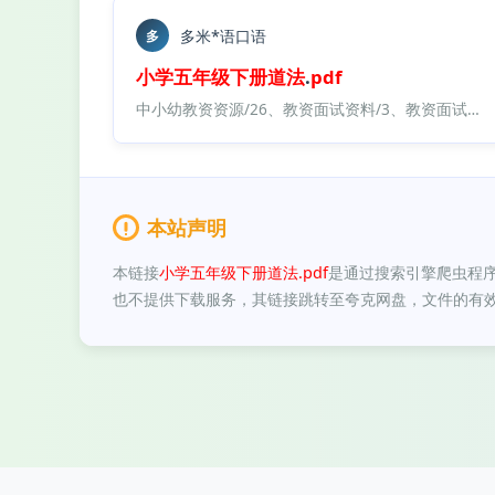
多米*语口语
多
小学
五年级
下册
道法
.
pdf
中小幼教资资源/26、教资面试资料/3、教资面试资料包大全 最新/【45】大圣中小幼面试资料包/
本站声明
本链接
小学五年级下册道法.pdf
是通过搜索引擎爬虫程
也不提供下载服务，其链接跳转至夸克网盘，文件的有