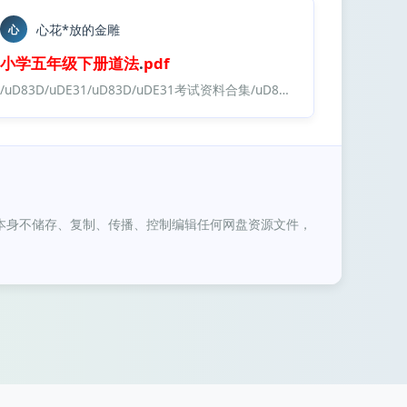
心花*放的金雕
心
小学
五年级
下册
道法
.
pdf
法治电子课本/
小学
五年级
下册
道法
.
pdf
/uD83D/uDE31/uD83D/uDE31考试资料合集/uD83D/uDE31值爆了/教师资格考试资料合集/教师资格考试结构化面试合集/【45】大圣中小幼面试资料包/
小学
/
本身不储存、复制、传播、控制编辑任何网盘资源文件，