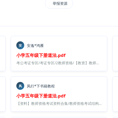
举报资源
安逸*鸿雁
安
小学
五年级
下册
道法
.
pdf
下册
（课件教案）/新版
道法
五年级
下册
电子课本.
pdf
考公考证专区/考证专区/2教师资格/【教资】教师资格考试结构化面试合集/【45】大圣中小幼面试资料包/
凤行*下书籍教程
凤
小学
五年级
下册
道法
.
pdf
【资料】教师资格考试资料合集/教师资格考试结构化面试合集/【45】大圣中小幼面试资料包/