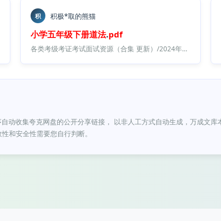
积极*取的熊猫
积
小学
五年级
下册
道法
.
pdf
小学
/道德与法治/
各类考级考证考试面试资源（合集 更新）/2024年考试培训类资源/14、教资面试资料包大全 最新/【45】大圣中小幼面试资料包/
小学
道德与
序自动收集夸克网盘的公开分享链接， 以非人工方式自动生成，万成文库
效性和安全性需要您自行判断。