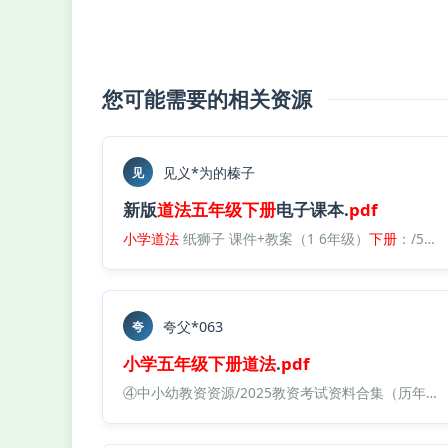
您可能需要的相关资源
见义*为的榛子
见
新版
道法
五年级
下册
电子课本.
pdf
小学
道法
纸狮子 课件+教案（1 6年级）
下册
：/5年级
夸父*063
夸
小学
五年级
下册
道法
.
pdf
④中小幼教资资源/2025教资考试资料合集（历年真题+预测卷+核心重点笔记）/08、2025上中小幼教资面试真题及备考资料汇总/【23】大圣中小幼面试资料包/