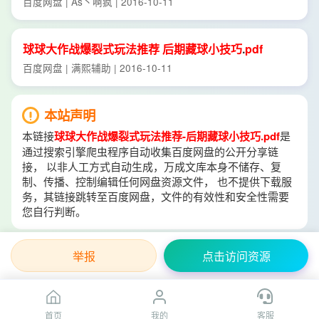
百度网盘 | As丶啊疯 | 2016-10-11
球
球
大作战
爆裂
式
玩法
推荐
后期
藏
球
小
技巧
.
pdf
百度网盘 | 满熙辅助 | 2016-10-11
本站声明
本链接
球球大作战爆裂式玩法推荐-后期藏球小技巧.pdf
是
通过搜索引擎爬虫程序自动收集百度网盘的公开分享链
接， 以非人工方式自动生成，万成文库本身不储存、复
制、传播、控制编辑任何网盘资源文件， 也不提供下载服
务，其链接跳转至百度网盘，文件的有效性和安全性需要
您自行判断。
举报
点击访问资源
首页
我的
客服