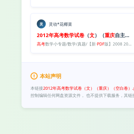
灵动*花椰菜
灵
2012年
高考
数学试卷
（
文
）（
重庆
自主命题）（
高考
数学小专题/数学/真题/【新·
PDF
版】2008 2025·
本站声明
本链接
2012年高考数学试卷（文）（重庆）（空白卷）.p
控制编辑任何网盘资源文件， 也不提供下载服务，其链