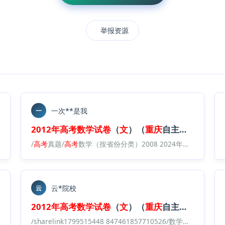
举报资源
一次**是我
一
白卷
）
2012年
高考
数学试卷
（
文
）（
重庆
自主命题）（
空
学真题/
2012年
/
高考
高考
真题/
数学试卷
高考
数学（按省份分类）2008 2024年真题/2012 2024·（
（
文
）（
重庆
）（
空
白卷
）
云*院校
云
白卷
）
2012年
高考
数学试卷
（
文
）（
重庆
自主命题）（
空
学真题/
2012年
高考
数学试卷
（理）（
重庆
）（
空
白卷
）
/sharelink1799515448 847461857710526/数学
高考
真题试卷