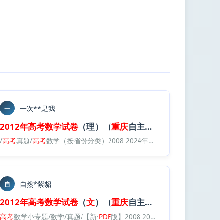
一次**是我
一
白卷
2012年
）.
pdf
高考
数学试卷
（理）（
重庆
自主命题）（
空
白卷
）.
p
/
高考
真题/
重庆
）数学
高考
数学（按省份分类）2008 2024年真题/2012 2024·（
高考
真题/
2012年
高考
数学试卷
（
文
）（
重庆
自主命题
重
自然*紫貂
自
白卷
2012年
）.
pdf
高考
数学试卷
（
文
）（
重庆
自主命题）（
空
白卷
）.
p
/【新·
高考
数学小专题/数学/真题/【新·
PDF
版】2008 2024·
高考
数学真题/版本2：数学（按省份分类）2008 20
PDF
版】2008 2025·
高考
数学真题/版本2：