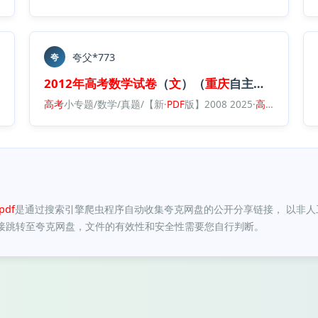
夸父*773
夸
空
白卷
2012年
）.
pdf
高考
数学试卷
（
文
）（
重庆
自主命题）（
空
高考
数学真题/版本2：数学（按省份分类）2008 2025/2012 2025·（
高考
小专题/数学/真题/【新·
PDF
版】2008 2025·
高考
数学真题/
重
df
是通过搜索引擎爬虫程序自动收集夸克网盘的公开分享链接， 以非
接跳转至夸克网盘，文件的有效性和安全性需要您自行判断。