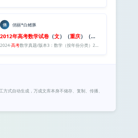
俏丽*白鳍豚
俏
白卷
2012年
）.
pdf
高考
数学试卷
（
文
）（
重庆
）（
空
白卷
）.
pdf
版本2：数学（按省份分类）2008 2025/2012 2025·（
庆
2024·
）数学
高考
高考
数学真题/版本3：数学（按年份分类）2008 2024/2012·
真题/
2012年
高考
数学试卷
（
文
）（
重庆
自主命题）（
重庆
）数学
高考
空
高考
白卷
真
人工方式自动生成，万成文库本身不储存、复制、传播、