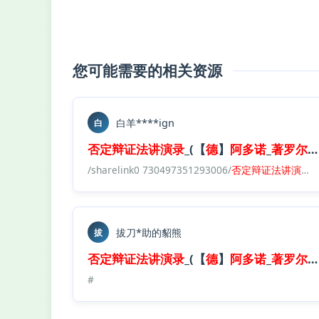
您可能需要的相关资源
白羊****ign
白
否定
辩证法
讲演录
_(【
德
】
阿多诺
_
著
罗
尔
/sharelink0 730497351293006/
否定
辩证法
讲演录
e
拔刀*助的貂熊
拔
否定
辩证法
讲演录
_(【
德
】
阿多诺
_
著
罗
尔
#