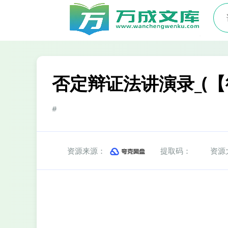
否定辩证法讲演录_(【德】
#
资源来源：
提取码：
资源