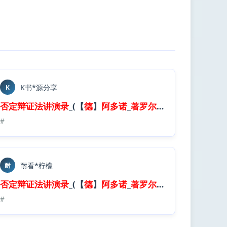
K书*源分享
K
_
否定
编
)_(Z Library).
辩证法
讲演录
epub
_(【
德
】
阿多诺
_
著
罗
尔
夫
·
蒂
德
曼
_
编
)_(Z 
罗
pub
#
尔
夫
·
蒂
德
曼
_
编
)_(Z Library).
epub
耐看*柠檬
耐
_
否定
编
)_(Z Library).
辩证法
讲演录
epub
_(【
德
】
阿多诺
_
著
罗
尔
夫
·
蒂
德
曼
_
编
)_(Z 
#