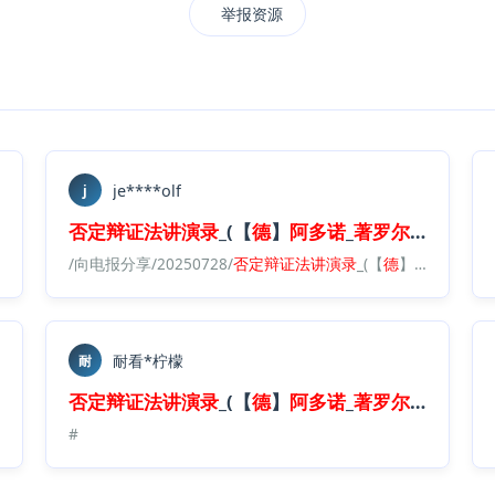
举报资源
je****olf
j
夫
·
蒂
德
曼
_
否定
编
)_(Z Library).
辩证法
讲演录
epub
_(【
德
】
阿多诺
_
著
罗
尔
夫
·
蒂
德
曼
pub
/
否定
辩证法
/向电报分享/20250728/
讲演录
_(【
德
】
阿多诺
否定
_
著
辩证法
罗
尔
夫
讲演录
·
蒂
德
_(【
曼
_
编
德
)_(Z Library).
】
阿多诺
_
著
e
耐看*柠檬
耐
夫
·
蒂
德
曼
_
否定
编
)_(Z Library).
辩证法
讲演录
epub
_(【
德
】
阿多诺
_
著
罗
尔
夫
·
蒂
德
曼
#