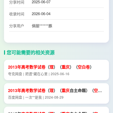
2025-06-07
分享时间
2026-06-04
收录时间
分享用户
俏丽******豚
您可能需要的相关资源
2013年
高考
数学试卷
（
理
）（
重庆
）（
空
白卷
）
夸克网盘 | 把遗*藏在心里 | 2025-06-16
2013年
高考
数学试卷
（
理
）（
重庆
自主命题）（
空
白
卷
）.
pdf
百度网盘 | 一次**是我 | 2024-08-29