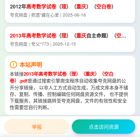
2012年
高考
数学试卷
（
理
）（
重庆
）（
空
白卷
）
夸克网盘 | 把遗*藏在心里 | 2025-06-16
2013年
高考
数学试卷
（
理
）（
重庆
自主命题）（
空
白
卷
）.
pdf
夸克网盘 | 夸父*773 | 2025-12-15
本站声明
本链接
2013年高考数学试卷（理）（重庆）（空白
卷）.pdf
是通过搜索引擎爬虫程序自动收集夸克网盘的公
开分享链接， 以非人工方式自动生成，万成文库本身不储
存、复制、传播、控制编辑任何网盘资源文件， 也不提供
下载服务，其链接跳转至夸克网盘，文件的有效性和安全
性需要您自行判断。
举报
点击访问资源