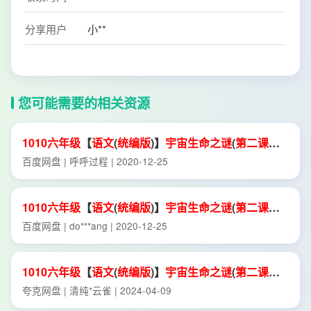
分享用户
小**
您可能需要的相关资源
1010
六年级
【
语文
(
统编
版
)】
宇宙
生命
之谜
(
第二
课时
)
2
课件
【公众号dc008免费分享】.
ppt
百度网盘 | 呼呼过程 | 2020-12-25
1010
六年级
【
语文
(
统编
版
)】
宇宙
生命
之谜
(
第二
课时
)
2
课件
【公众号dc008免费分享】.
ppt
百度网盘 | do***ang | 2020-12-25
1010
六年级
【
语文
(
统编
版
)】
宇宙
生命
之谜
(
第二
课时
)
2
课件
.
ppt
夸克网盘 | 清纯*云雀 | 2024-04-09