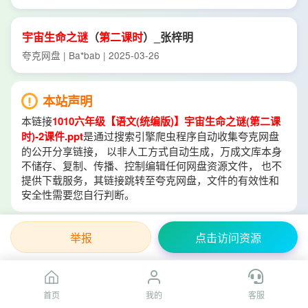
宇宙
生命
之谜
（
第二
课时
）_张梓明
夸克网盘 | Ba*bab | 2025-03-26
本站声明
本链接
1010六年级【语文(统编版)】宇宙生命之谜(第二课
时)-2课件.ppt
是通过搜索引擎爬虫程序自动收集夸克网盘
的公开分享链接， 以非人工方式自动生成，万成文库本身
不储存、复制、传播、控制编辑任何网盘资源文件， 也不
提供下载服务，其链接跳转至夸克网盘，文件的有效性和
安全性需要您自行判断。
举报
点击访问资源
首页
我的
客服