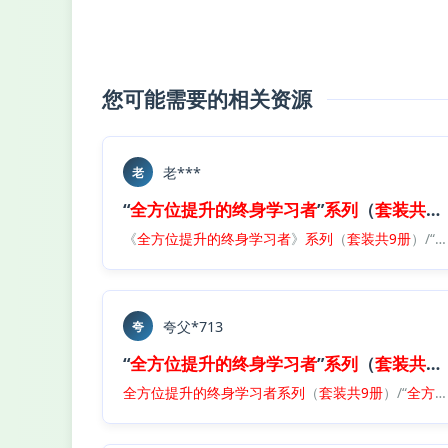
您可能需要的相关资源
老***
老
“
全方位
提升
的
终身
学习者
”
系列
（
套装
共
9
《
全方位
提升
的
终身
学习者
》
系列
（
套装
共
9册
）/“
夸父*713
夸
“
全方位
提升
的
终身
学习者
”
系列
（
套装
共
9
全方位
提升
的
终身
学习者
系列
（
套装
共
9册
）/“
全方位