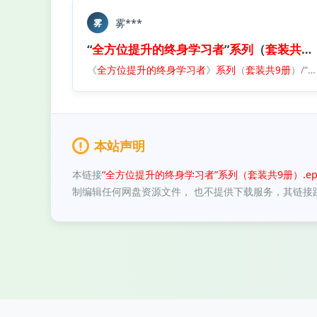
雾***
雾
“
全方位
提升
的
终身
学习者
”
系列
（
套装
共
9
《
全方位
提升
的
终身
学习者
》
系列
（
套装
共
9册
）/“
本站声明
本链接
“全方位提升的终身学习者”系列（套装共9册）.ep
制编辑任何网盘资源文件， 也不提供下载服务，其链接