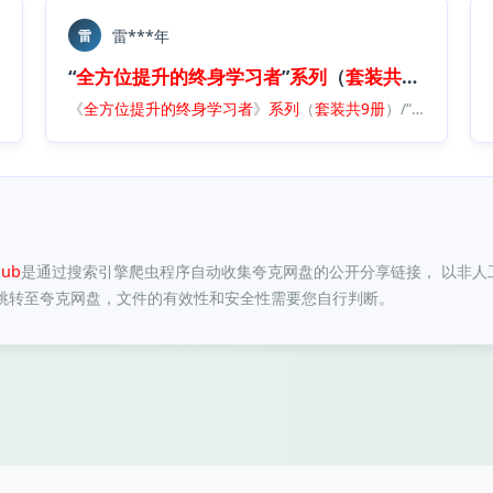
雷***年
雷
册
）.
epub
“
全方位
提升
的
终身
学习者
”
系列
（
套装
共
9册
）.
epu
全方位
提升
的
《
终身
全方位
学习者
提升
”
的
系列
终身
（
学习者
套装
共
》
9册
系列
）.
epub
（
套装
共
9册
）/“
全方位
提升
ub
是通过搜索引擎爬虫程序自动收集夸克网盘的公开分享链接， 以非人
跳转至夸克网盘，文件的有效性和安全性需要您自行判断。