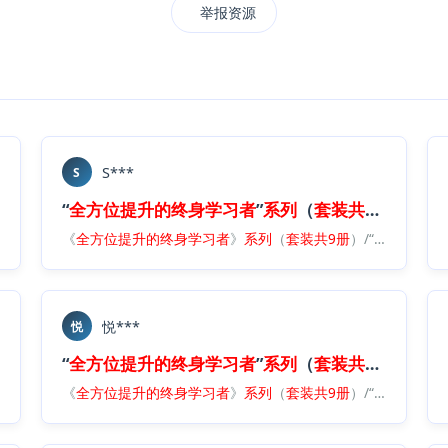
举报资源
S***
S
册
）.
epub
“
全方位
提升
的
终身
学习者
”
系列
（
套装
共
9册
）.
epu
全方位
提升
的
《
终身
全方位
学习者
提升
”
的
系列
终身
（
学习者
套装
共
》
9册
系列
）.
epub
（
套装
共
9册
）/“
全方位
提升
悦***
悦
册
）.
epub
“
全方位
提升
的
终身
学习者
”
系列
（
套装
共
9册
）.
epu
提升
的
终身
《
学习者
全方位
”
提升
系列
的
（
终身
套装
学习者
共
9册
）.
》
epub
系列
（
套装
共
9册
）/“
全方位
提升