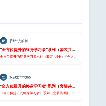
萨那*光的树
萨
b
“
全方位
提升
的
终身
学习者
”
系列
（
套装
共
9册
）.
epub
的
全方位
终身
学习者
提升
的
”
终身
系列
学习者
（
套装
系列
共
9册
（
）.
套装
epub
共
9册
）/“
全方位
提升
的
终身
学习者
”
欢迎加***366
欢
b
“
全方位
提升
的
终身
学习者
”
系列
（
套装
共
9册
）.
epub
的
《
终身
全方位
学习者
提升
”
的
系列
终身
（
学习者
套装
共
》
9册
系列
）.
epub
（
套装
共
9册
）/“
全方位
提升
的
终身
学