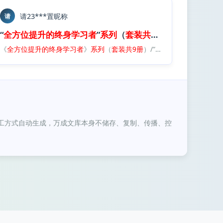
请23***置昵称
请
b
“
全方位
提升
的
终身
学习者
”
系列
（
套装
共
9册
）.
epub
的
《
终身
全方位
学习者
提升
”
的
系列
终身
（
学习者
套装
共
》
9册
系列
）.
epub
（
套装
共
9册
）/“
全方位
提升
的
终身
学
工方式自动生成，万成文库本身不储存、复制、传播、控