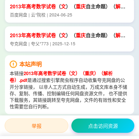
2013年
高考
数学试卷
（
文
）（
重庆
自主命题）（
解析
卷
）.
pdf
百度网盘 | 云*院校 | 2024-06-25
2013年
高考
数学试卷
（
文
）（
重庆
自主命题）（
解析
卷
）.
pdf
夸克网盘 | 夸父*773 | 2025-12-15
本站声明
本链接
2013年高考数学试卷（文）（重庆）（解析
卷）.pdf
是通过搜索引擎爬虫程序自动收集夸克网盘的公
开分享链接， 以非人工方式自动生成，万成文库本身不储
存、复制、传播、控制编辑任何网盘资源文件， 也不提供
下载服务，其链接跳转至夸克网盘，文件的有效性和安全
性需要您自行判断。
举报
点击访问资源