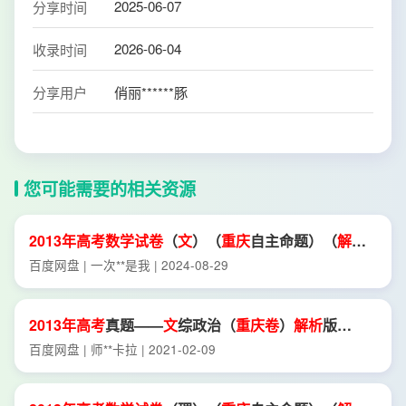
2025-06-07
分享时间
2026-06-04
收录时间
分享用户
俏丽******豚
您可能需要的相关资源
2013年
高考
数学试卷
（
文
）（
重庆
自主命题）（
解析
卷
）.
pdf
百度网盘 | 一次**是我 | 2024-08-29
2013年
高考
真题——
文
综政治（
重庆
卷
）
解析
版
Word版含
解析
[*
高考
]
百度网盘 | 师**卡拉 | 2021-02-09