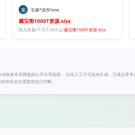
宝藏*源库New
宝
藏宝阁
1000T
资源
.
xlsx
幼儿专题/十万个为什么/
藏宝阁
1000T
资源
.
xlsx
自动收集夸克网盘的公开分享链接， 以非人工方式自动生成，万成文库本
效性和安全性需要您自行判断。