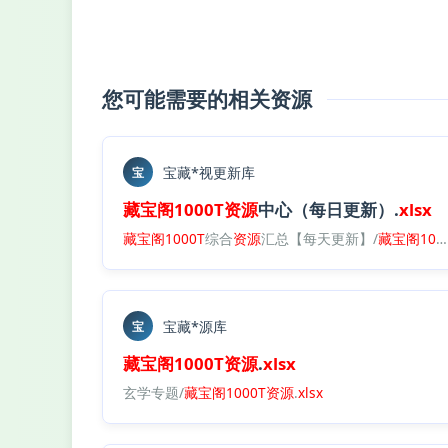
您可能需要的相关资源
宝藏*视更新库
宝
藏宝阁
1000T
资源
中心（每日更新）.
xlsx
藏宝阁
1000T
综合
资源
汇总【每天更新】/
藏宝阁
1000T
宝藏*源库
宝
藏宝阁
1000T
资源
.
xlsx
玄学专题/
藏宝阁
1000T
资源
.
xlsx