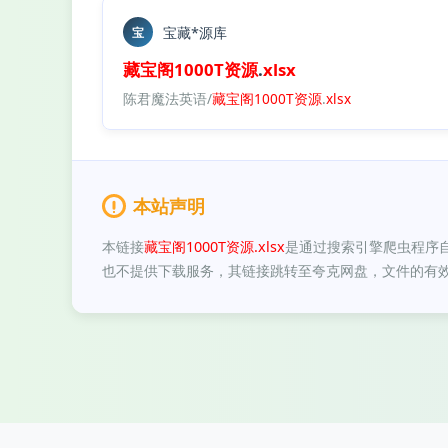
宝藏*源库
宝
藏宝阁
1000T
资源
.
xlsx
陈君魔法英语/
藏宝阁
1000T
资源
.
xlsx
本站声明
本链接
藏宝阁1000T资源.xlsx
是通过搜索引擎爬虫程序
也不提供下载服务，其链接跳转至夸克网盘，文件的有