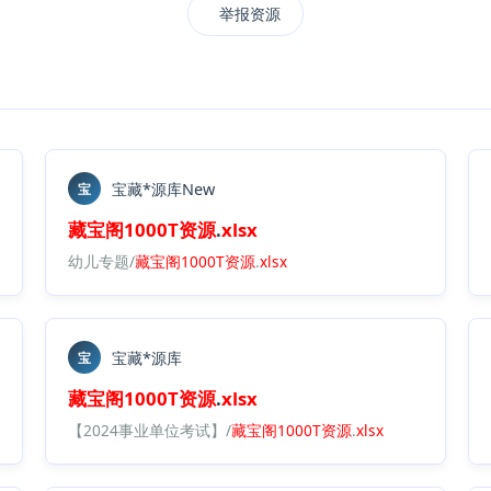
举报资源
宝藏*源库New
宝
藏宝阁
1000T
资源
.
xlsx
资源
中心（每日更新）.
幼儿专题/
藏宝阁
xlsx
1000T
资源
.
xlsx
宝藏*源库
宝
藏宝阁
1000T
资源
.
xlsx
【2024事业单位考试】/
藏宝阁
1000T
资源
.
xlsx