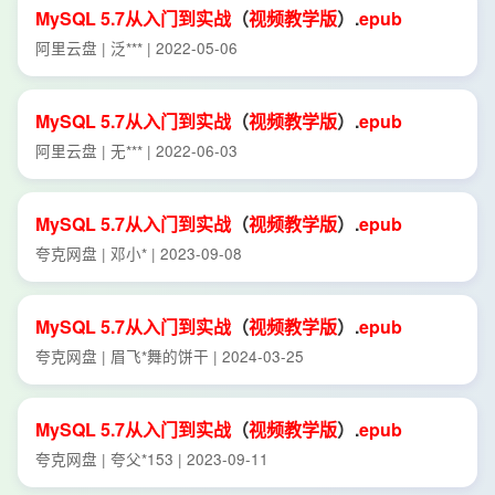
MySQL
5.7
从
入门
到
实战
（
视频
教学版
）.
epub
阿里云盘 | 泛*** | 2022-05-06
MySQL
5.7
从
入门
到
实战
（
视频
教学版
）.
epub
阿里云盘 | 无*** | 2022-06-03
MySQL
5.7
从
入门
到
实战
（
视频
教学版
）.
epub
夸克网盘 | 邓小* | 2023-09-08
MySQL
5.7
从
入门
到
实战
（
视频
教学版
）.
epub
夸克网盘 | 眉飞*舞的饼干 | 2024-03-25
MySQL
5.7
从
入门
到
实战
（
视频
教学版
）.
epub
夸克网盘 | 夸父*153 | 2023-09-11