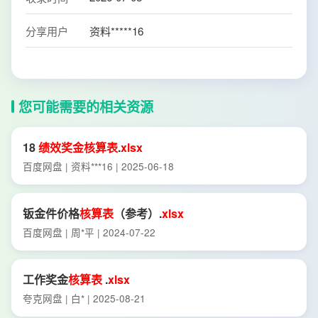
分享用户
资料*****16
您可能需要的相关资源
18
绩效奖金
核算
表
.
xlsx
百度网盘 | 资料***16 | 2025-06-18
钣金件价格
核算
表
（参考）.
xlsx
百度网盘 | 周*平 | 2024-07-22
工作奖金
核算
表
.
xlsx
夸克网盘 | 白* | 2025-08-21