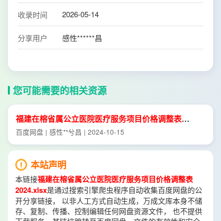
2026-05-14
收录时间
分享用户
感性******昌
您可能需要的相关资源
福
建在
榕
省属
公立医院
医疗
服务项目
价格
调整
表
2024.xlsx
百度网盘 | 感性**兮昌 | 2024-10-15
本站声明
本链接
福建在榕省属公立医院医疗服务项目价格调整表
2024.xlsx
是通过搜索引擎爬虫程序自动收集百度网盘的公
开分享链接， 以非人工方式自动生成，万成文库本身不储
存、复制、传播、控制编辑任何网盘资源文件， 也不提供