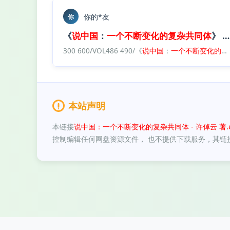
你的*友
你
《
说
中国
：
一个
不断
变化
的
复杂
共同体
》
300 600/VOL486 490/《
说
中国
：
一个
不断
变化
的
复
本站声明
本链接
说中国：一个不断变化的复杂共同体 - 许倬云 著.e
控制编辑任何网盘资源文件， 也不提供下载服务，其链