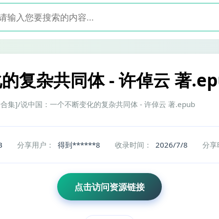
杂共同体 - 许倬云 著.ep
大合集]/说中国：一个不断变化的复杂共同体 - 许倬云 著.epub
B
分享用户：
得到******8
收录时间：
2026/7/8
分享
点击访问资源链接