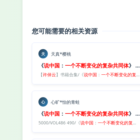
您可能需要的相关资源
天真*樱桃
天
《
说
中国
：
一个
不断
变化
的
复杂
共同体
》
【
许
倬
云
】书籍合集/《
说
中国
：
一个
不断
变化
的
复杂
心旷*怡的青蛙
心
《
说
中国
：
一个
不断
变化
的
复杂
共同体
》
5000/VOL486 490/《
说
中国
：
一个
不断
变化
的
复杂