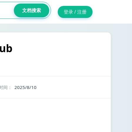
文档搜索
登录 / 注册
ub
时间：
2025/8/10