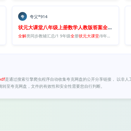
夸父*914
夸
全
析
.
pdf
状元
大
课堂
八年级
上册
数学
人教版
答案
全
解
全
析
.
pd
状元
大
课堂
全
八年级
解
类同步教辅汇总/1 9年级
上册
数学
人教版
答案
全
全
解
册
全
状元
析
.
pdf
大
课堂
/8年级/
状元
大
课
df
是通过搜索引擎爬虫程序自动收集夸克网盘的公开分享链接， 以非人
跳转至夸克网盘，文件的有效性和安全性需要您自行判断。