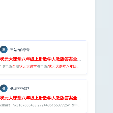
王姑*的夸夸
王
f
状元
大
课堂
八年级
上册
数学
人教版
答案
全
解
全
析
.
pdf
教版
1 9年级
答案
全
全
解
册
全
状元
析
.
pdf
大
课堂
/8年级/
状元
大
课堂
八年级
上册
数学
人教版
答案
全
低调***657
低
f
状元
大
课堂
八年级
上册
数学
人教版
答案
全
解
全
析
.
pdf
册
数学
人教版
答案
全
解
全
析
.
pdf
/sharelink3107600438 272443616637726/1 9年级
全
册
状元
大
课堂
/8年