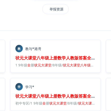
举报资源
教与*港湾
教
全
析
.
pdf
状元
大
课堂
八年级
上册
数学
人教版
答案
全
解
全
析
.
pd
册
数学
人教版
1 9年级
答案
全
全
解
册
全
状元
析
.
pdf
大
课堂
/8年级/
状元
大
课堂
八年级
上册
数学
人
学习*
学
全
析
.
pdf
状元
大
课堂
八年级
上册
数学
人教版
答案
全
解
全
析
.
pd
状元
大
课堂
八年级
初中专区/1 9年级
上册
数学
人教版
全
册
状元
答案
大
全
课堂
解
全
/8年级/
析
.
pdf
状元
大
课堂
八年级
上