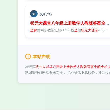
扬帆*航
扬
状元
大
课堂
八年级
上册
数学
人教版
答案
全
解
全
解
类同步教辅汇总/1 9年级
全
册
状元
大
课堂
/8年级/
本站声明
本链接
状元大课堂八年级上册数学人教版答案全解全析.p
制编辑任何网盘资源文件， 也不提供下载服务，其链接