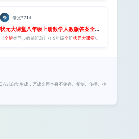
夸父*714
夸
f
状元
大
课堂
八年级
上册
数学
人教版
答案
全
解
全
析
.
pdf
堂
《
八年级
全
解
类同步教辅汇总》/1 9年级
上册
数学
人教版
答案
全
解
全
全
析
册
.
pdf
状元
大
课堂
/8年级/
状元
大
课堂
八
工方式自动生成，万成文库本身不储存、复制、传播、控