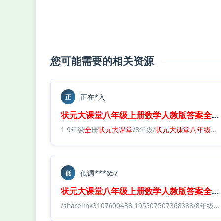
您可能需要的相关资源
正在*入
正
状元
大
课堂
八年级
上册
数学
人教版
答案
全
解
1 9年级
全
册
状元
大
课堂
/8年级/
状元
大
课堂
八年级
上
低调***657
低
状元
大
课堂
八年级
上册
数学
人教版
答案
全
解
/sharelink3107600438 195507507368388/8年级/