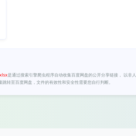
（2024年版）.
xlsx
医疗
服务
价格
目录汇总版/福建省/20240319福建省三明市
医疗
服
lsx
是通过搜索引擎爬虫程序自动收集百度网盘的公开分享链接， 以非
接跳转至百度网盘，文件的有效性和安全性需要您自行判断。