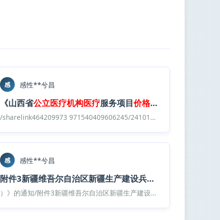
感性**兮昌
感
机构
《山西省
医疗
服务
公立
价格
医疗机构
医疗
服务项目
价格
（2020版）》
医疗
价格
服务
汇总表
价格
.
xlsx
目录汇总版/福建省/三明市
医疗机构
医疗
/sharelink464209973 971540409606245/241017 全国各地
服务
价格
医疗
项目及各级
服务
价
感性**兮昌
感
医疗
服务
价格
项目汇编 （
2024版
附件3新疆维吾尔自治区新疆生产建设兵团
）》及昆明地区省
医疗
服务
价格
项
医疗
（2023年版）
服务
价格
目录汇总版/云南省
医疗
保障局 云南省卫生健康委员会关于印
）》的通知/附件3新疆维吾尔自治区新疆生产建设兵团
医疗
服务
价格
项目