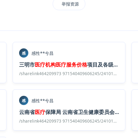
举报资源
感性**兮昌
感
汇总表
.
xlsx
三明市
医疗机构
医疗
服务
价格
项目及各级
公立
医疗
医疗
服务
价格
目录汇总版/
2024版
青海省
公立
医疗机构
/sharelink464209973 971540409606245/241017 全国各地
医疗
服务
感性**兮昌
感
云南省
医疗
保障局 云南省卫生健康委员会关于印发《云南省
医疗
服务
价格
目录汇总版/山东省
公立
医疗机构
医疗
服务项目
/sharelink464209973 971540409606245/241017 全国各地
价格