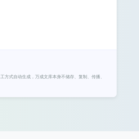
务
价格
汇总表
（2024年版）.
xlsx
人工方式自动生成，万成文库本身不储存、复制、传播、