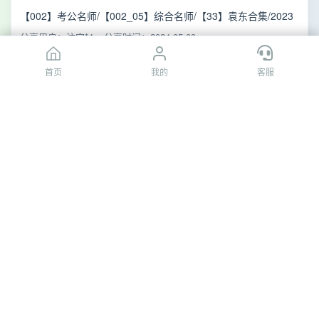
【002】考公名师/【002_05】综合名师/【33】袁东合集/2023
年国省考/袁东申论领跑方法精讲（完整版 25 讲，大作文结
分享用户：注定*4
分享时间：2024-05-09
尾）/讲义/
公文
格式
.pdf
首页
首页
我的
我的
客服
客服
[夸克网盘]
公文
格式
.pdf
事业单位专区[持续更新中]/【001】事业单位综应/综应A类/
【9】2025相丽君综合应用能力金卷预测A类/讲义/
公文
格式
.pdf
分享用户：夸*
分享时间：2025-03-24
[百度网盘]
公文
格式
.pdf
最新教育资源/2024公务员考试/【00】2024公考名师/【08】
2024袁东申论领跑 /讲义/
公文
格式
.pdf
分享用户：追剧**檬茶
分享时间：2023-05-22
[百度网盘]
公文
格式
.pdf
24名师课程/2024公考名师课程(持续更新)/申论名师/【06】
2024袁东申论领跑营/讲义/
公文
格式
.pdf
分享用户：lsk****sksj
分享时间：2023-05-23