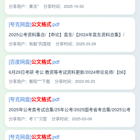
25申论
公文
标准
格式
——详细版.pdf
分享用户：果冻*
分享时间：2025-10-30
[夸克网盘]
公文
格式
.pdf
2025公考资料集合/【申论】袁东/【2024年袁东资料合集】/
【基础课】2024袁东省考申论领跑营方法精讲班/讲义/
公文
格
分享用户：有毅*的荔枝
分享时间：2025-03-29
式
.pdf
[百度网盘]
公文
格式
.pdf
6月29日考研 考公 教资等考试资料更新/2024申论名师/【06】
2024袁东申论领跑营/讲义/
公文
格式
.pdf
分享用户：衡阳***下载
分享时间：2023-05-23
[夸克网盘]
公文
格式
.pdf
2025年公考类考试合集/25年公考/2025国考省考合集/2025公考
名师课程（持续更新）/01.渠道一（公考最新课程）/01.2025公
分享用户：考丫*习室
分享时间：2025-03-09
务员国省考课程1/【162】2025年省考袁东申论领跑营套题实战
班/讲义/
公文
格式
.pdf
[夸克网盘]
公文
格式
.pdf